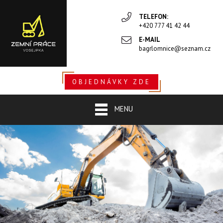
TELEFON:
+420 777 41 42 44
E-MAIL
bagrlomnice@seznam.cz
OBJEDNÁVKY ZDE
MENU