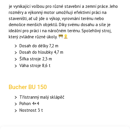
je vynikající volbou pro různé stavební a zemní práce. Jeho
rozměry a výkonný motor umožňují efektivní práci na
staveništi, ať už jde o výkop, vyrovnání terénu nebo
demolice menších objektů. Díky svému dosahu a síle je
ideální pro práci i na náročném terénu. Spolehlivý stroj,
který zvládne různé úkoly.
Dosah do délky 7,2 m
Dosah do hloubky 4,7 m
Šířka stroje 2,3 m
Váha stroje 8,6 t
Bucher BU 150
Třístranný malý sklápěč
Pohon 4×4
Nostnost 3 t