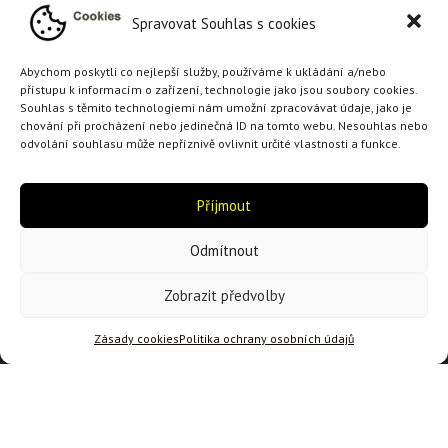
Spravovat Souhlas s cookies
Vibrační deska Lumag RP 1100PRO
Hmotnost 95 Kg
Abychom poskytli co nejlepší služby, používáme k ukládání a/nebo
Šířka desky 440 mm>
přístupu k informacím o zařízení, technologie jako jsou soubory cookies.
Souhlas s těmito technologiemi nám umožní zpracovávat údaje, jako je
Délka desky 570 mm
chování při procházení nebo jedinečná ID na tomto webu. Nesouhlas nebo
odvolání souhlasu může nepříznivě ovlivnit určité vlastnosti a funkce.
Kdo jsem
Příjmout
Specialista na zemní a výkopové práce pro
firmy, obce i jednotlivce. Terenénní úpravy
Odmítnout
jakožto zemní práce provádím vždy kvalitně,
rychle a s ohledem na vaše požadavky.
Zobrazit předvolby
Zásady cookies
Politika ochrany osobních údajů
Najdte mě
Václav Vosejpka
Třeboňská 403
378 16 Lomnice nad Lužnicí