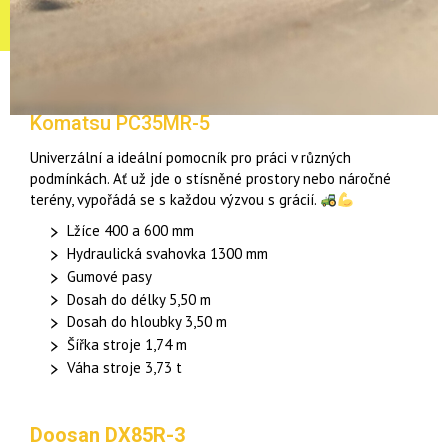
Komatsu PC35MR-5
Univerzální a ideální pomocník pro práci v různých
podmínkách. Ať už jde o stísněné prostory nebo náročné
terény, vypořádá se s každou výzvou s grácií.
Lžíce 400 a 600 mm
Hydraulická svahovka 1300 mm
Gumové pasy
Dosah do délky 5,50 m
Dosah do hloubky 3,50 m
Šířka stroje 1,74 m
Váha stroje 3,73 t
Doosan DX85R-3