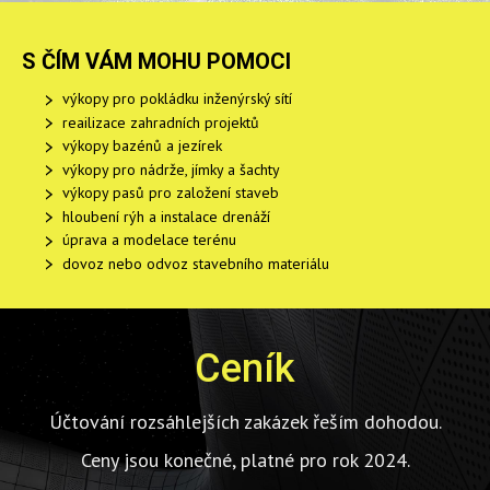
S ČÍM VÁM MOHU POMOCI
výkopy pro pokládku inženýrský sítí
reailizace zahradních projektů
výkopy bazénů a jezírek
výkopy pro nádrže, jímky a šachty
výkopy pasů pro založení staveb
hloubení rýh a instalace drenáží
úprava a modelace terénu
dovoz nebo odvoz stavebního materiálu
Ceník
Účtování rozsáhlejších zakázek řeším dohodou.
Ceny jsou konečné, platné pro rok 2024.