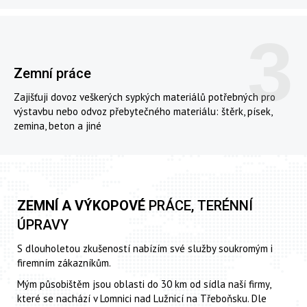
3
Zemní práce
Zajišťuji dovoz veškerých sypkých materiálů potřebných pro
výstavbu nebo odvoz přebytečného materiálu: štěrk, písek,
zemina, beton a jiné
ZEMNÍ A VÝKOPOVÉ
PRÁCE, TERÉNNÍ
ÚPRAVY
S dlouholetou zkušeností nabízím své služby soukromým i
firemním zákazníkům.
Mým působištěm jsou oblasti do 30 km od sídla naší firmy,
které se nachází v Lomnici nad Lužnicí na Třeboňsku. Dle